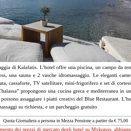
aggia di Kalafatis. L’hotel offre una piscina, un campo da tenn
ness, una sauna e 2 vasche idromassaggio. Le eleganti cam
a, cassaforte, TV satellitare, mini-frigorifero e set di cortesia
 “Thalassa” propongono una cucina greca e mediterranea in u
possono assaggiare i piatti creativi del Blue Restaurant. L’ho
 massaggi su richiesta, e un parcheggio gratuito
Quota Giornaliera a persona in Mezza Pensione a partire da € 75,00
amento dei prezzi di mercato degli hotel su Mykonos, abbiamo