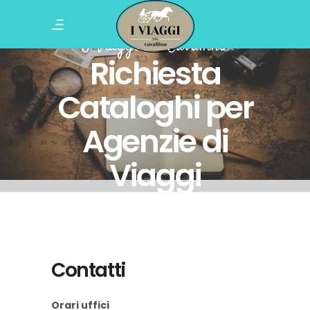
I Viaggi del Cavallino
Richiesta
Cataloghi per
Agenzie di
Viaggi
Contatti
Orari uffici