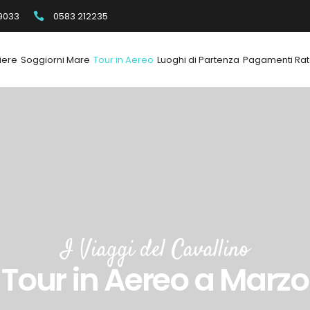
9033
0583 212235
iere
Soggiorni Mare
Tour in Aereo
Luoghi di Partenza
Pagamenti Rat
I Viaggi del Cavallino
Tour in Aereo a Marzo