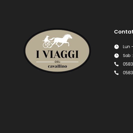
Contat
Lun -
Sab :
0583
0583