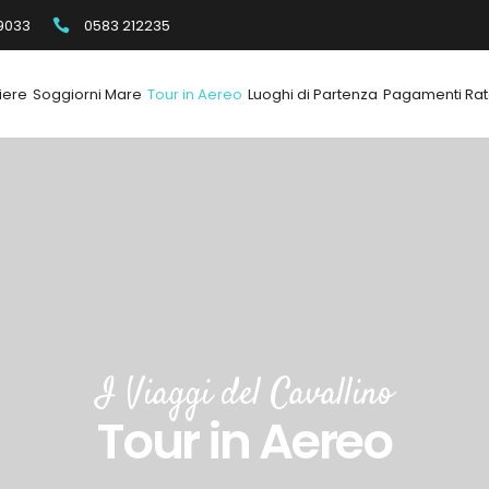
9033
0583 212235
iere
Soggiorni Mare
Tour in Aereo
Luoghi di Partenza
Pagamenti Rat
I Viaggi del Cavallino
Tour in Aereo