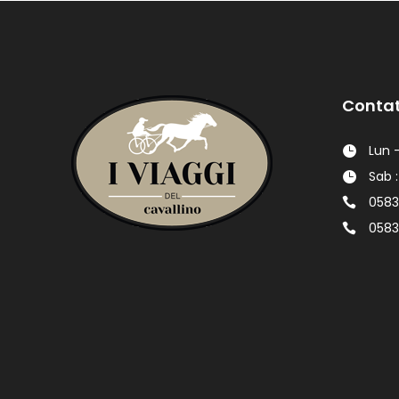
Contat
Lun -
Sab :
0583
0583