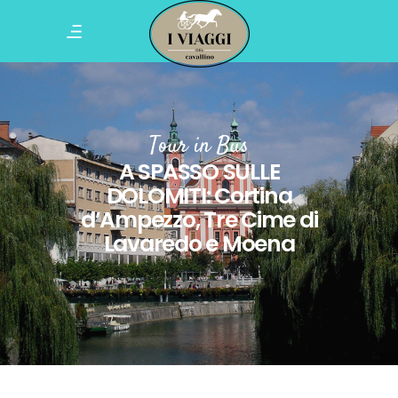
Tour in Bus
A SPASSO SULLE
DOLOMITI: Cortina
d’Ampezzo, Tre Cime di
Lavaredo e Moena