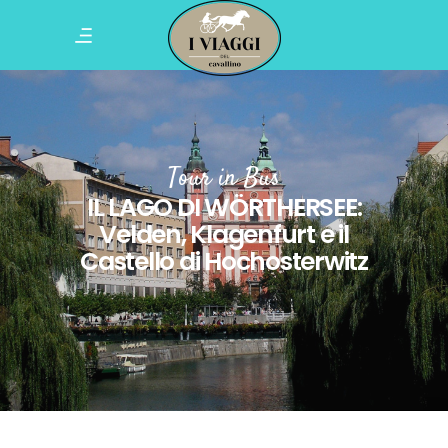
Tour in Bus
IL LAGO DI WÖRTHERSEE:
Velden, Klagenfurt e il
Castello di Hochosterwitz