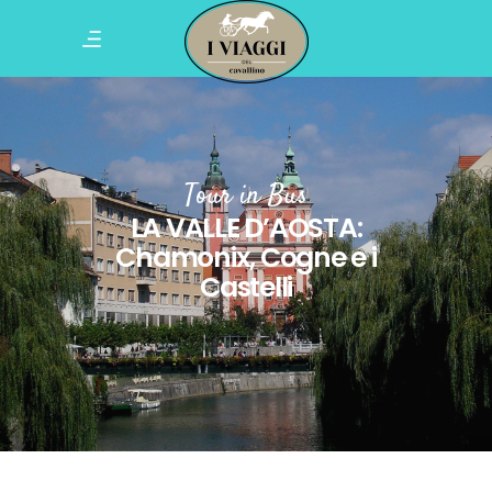
Tour in Bus
LA VALLE D’AOSTA:
Chamonix, Cogne e i
Castelli