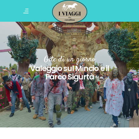
Gite di un giorno
Valeggio sul Mincio e il
Parco Sigurtà