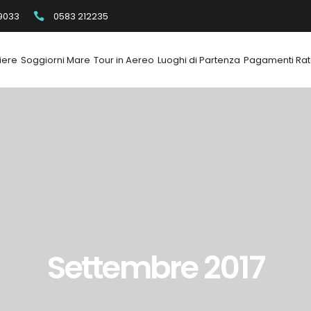
9033
0583 212235
iere
Soggiorni Mare
Tour in Aereo
Luoghi di Partenza
Pagamenti Rat
Settembre 2017