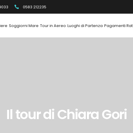
9033
0583 212235
iere
Soggiorni Mare
Tour in Aereo
Luoghi di Partenza
Pagamenti Rat
Il tour di Chiara Gori