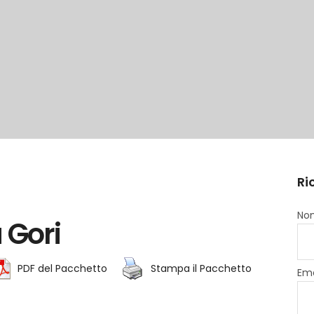
Ri
Nom
a Gori
PDF del Pacchetto
Stampa il Pacchetto
Ema