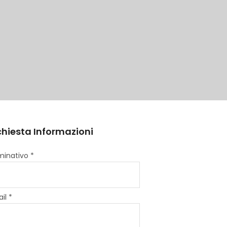
chiesta Informazioni
inativo *
il *