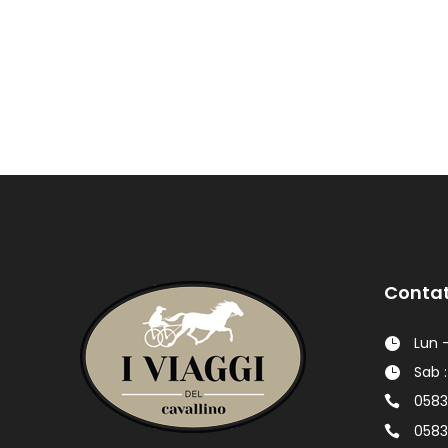
Contat
Lun -
Sab :
0583
0583