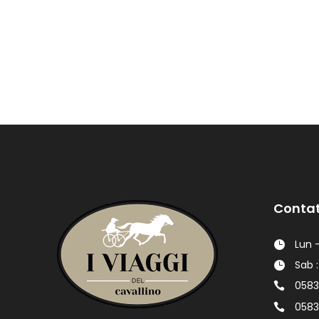
Contat
Lun -
Sab :
0583
0583