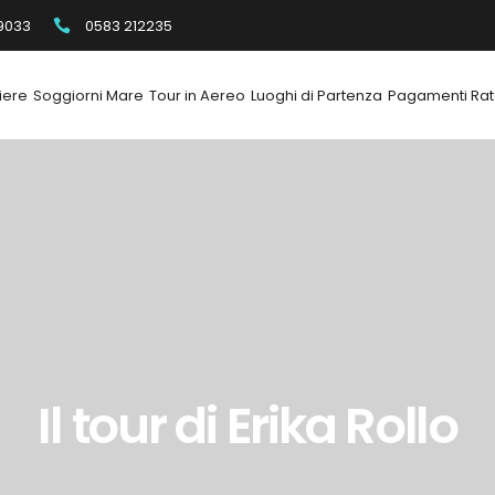
9033
0583 212235
iere
Soggiorni Mare
Tour in Aereo
Luoghi di Partenza
Pagamenti Rat
Il tour di Erika Rollo