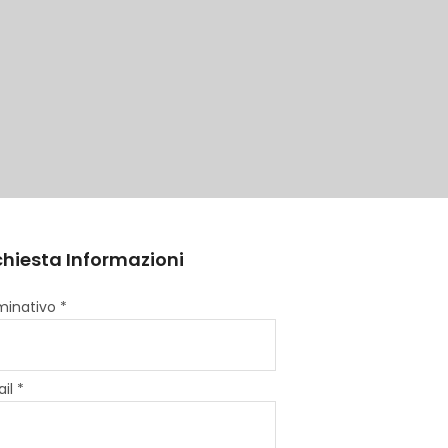
chiesta Informazioni
inativo *
il *