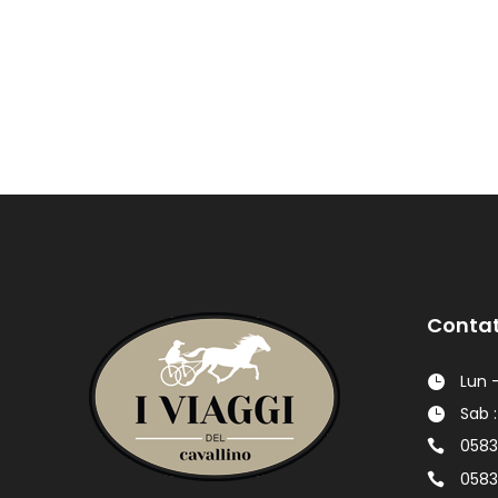
Contat
Lun -
Sab :
0583
0583