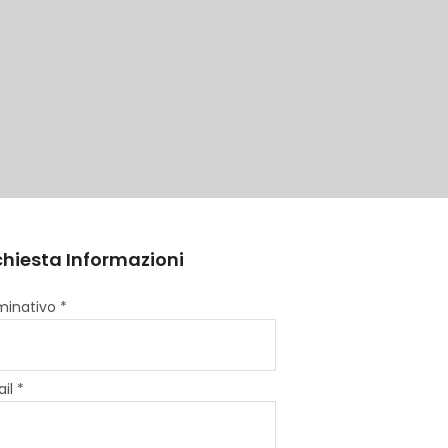
chiesta Informazioni
inativo *
il *