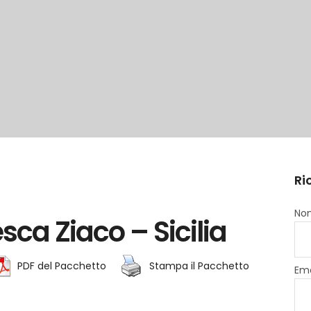
Ri
Nom
esca Ziaco – Sicilia
PDF del Pacchetto
Stampa il Pacchetto
Ema