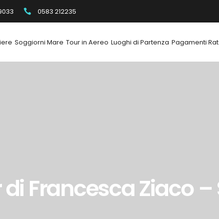
9033
0583 212235
iere
Soggiorni Mare
Tour in Aereo
Luoghi di Partenza
Pagamenti Rat
r di Francesca Ziaco – 