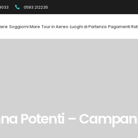
9033
0583 212235
iere
Soggiorni Mare
Tour in Aereo
Luoghi di Partenza
Pagamenti Rat
vanna Potenti – Campan