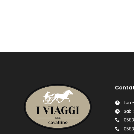
Contat
Lun -
Sab :
0583
0583