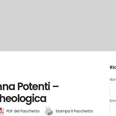
Ri
Nom
anna Potenti –
heologica
Ema
PDF del Pacchetto
Stampa il Pacchetto