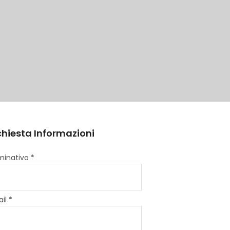
chiesta Informazioni
inativo *
il *