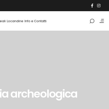
eali
Locandine
Info e Contatti
ia archeologica