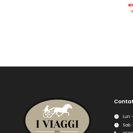
Contat
Lun -
Sab :