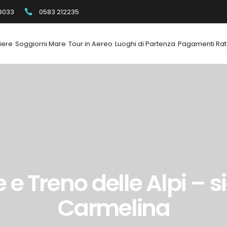
9033
0583 212235
iere
Soggiorni Mare
Tour in Aereo
Luoghi di Partenza
Pagamenti Rat
e Treno delle Alpi – s
Carmelina