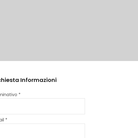
chiesta Informazioni
inativo *
il *