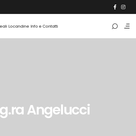
eali
Locandine
Info e Contatti
ig.ra Angelucci