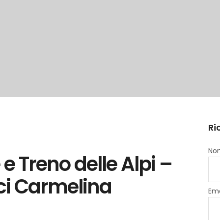
Ri
Nom
e Treno delle Alpi –
ci Carmelina
Ema