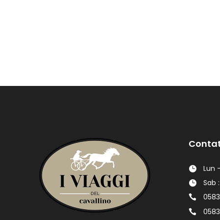
Contat
Lun -
Sab :
0583
0583