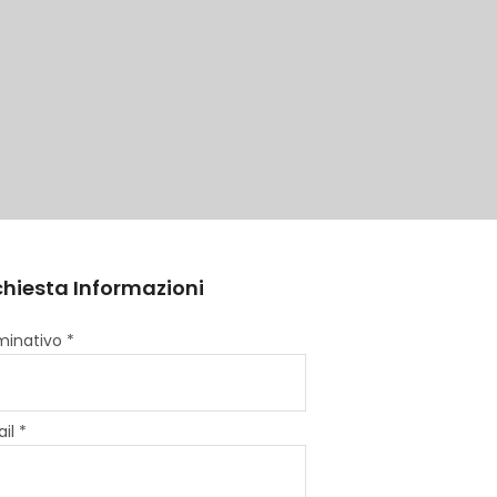
chiesta Informazioni
inativo *
il *