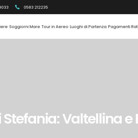
9033
0583 212235
iere
Soggiorni Mare
Tour in Aereo
Luoghi di Partenza
Pagamenti Rat
i Stefania: Valtellina e