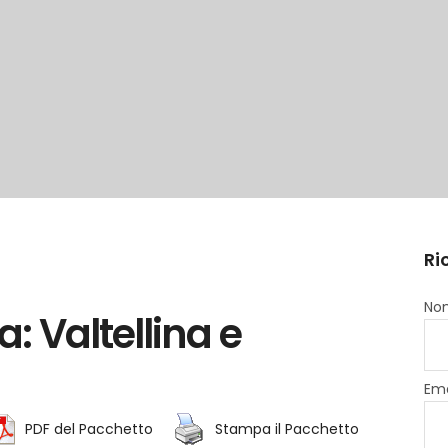
Ri
Nom
a: Valtellina e
Ema
PDF del Pacchetto
Stampa il Pacchetto