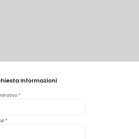
chiesta Informazioni
inativo *
il *