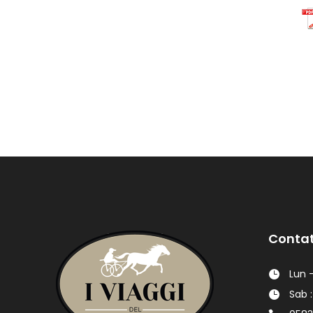
Contat
Lun -
Sab :