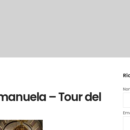
Ri
Nom
Emanuela – Tour del
Ema