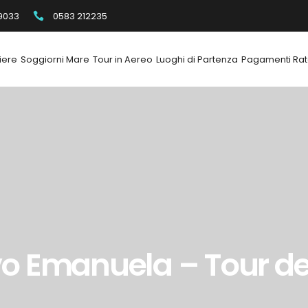
9033
0583 212235
iere
Soggiorni Mare
Tour in Aereo
Luoghi di Partenza
Pagamenti Rat
ivo Emanuela – Tour de