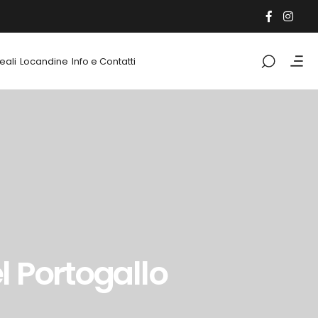
eali
Locandine
Info e Contatti
l Portogallo