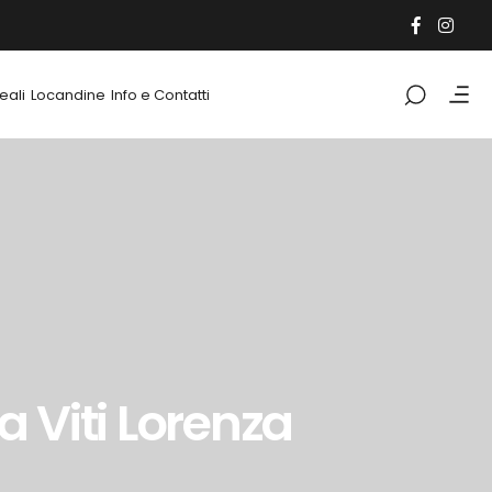
eali
Locandine
Info e Contatti
 Viti Lorenza