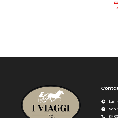
Contat
Lun -
Sab :
0583