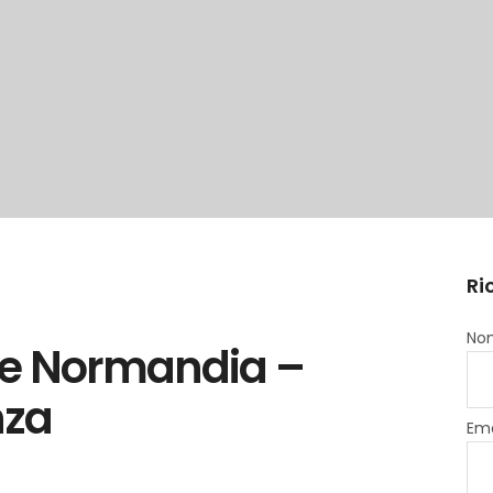
Ri
Nom
 e Normandia –
nza
Ema