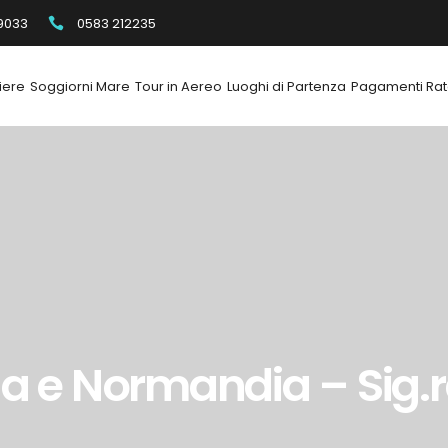
9033
0583 212235
iere
Soggiorni Mare
Tour in Aereo
Luoghi di Partenza
Pagamenti Rat
a e Normandia – Sig.ra