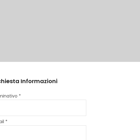
chiesta Informazioni
inativo *
il *