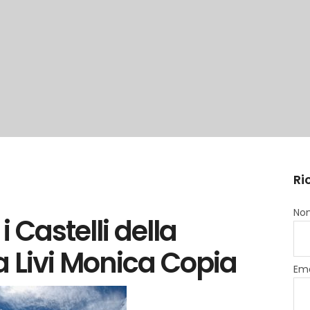
Ri
Nom
 Castelli della
a Livi Monica Copia
Ema