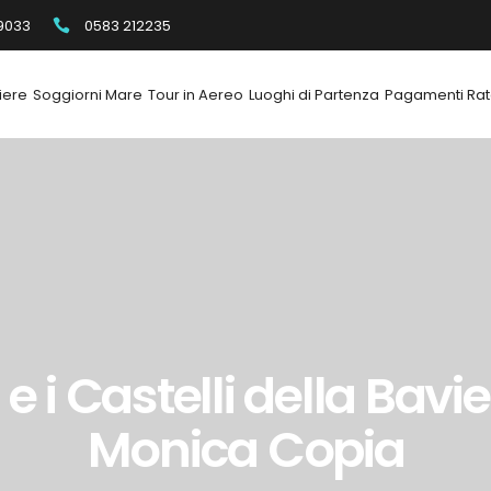
9033
0583 212235
iere
Soggiorni Mare
Tour in Aereo
Luoghi di Partenza
Pagamenti Rat
i Castelli della Bavier
Monica Copia