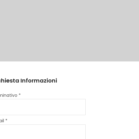
chiesta Informazioni
inativo *
il *