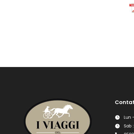
Contat
Lun -
Sab :