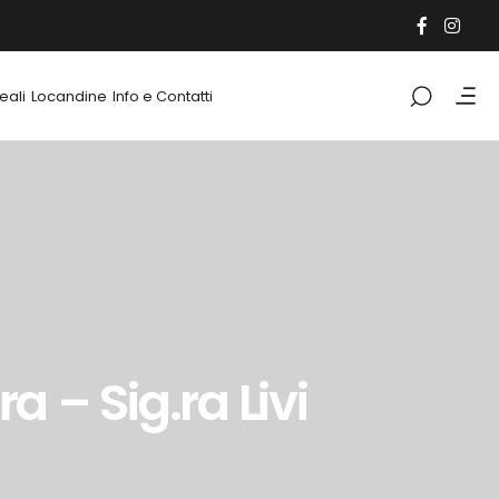
eali
Locandine
Info e Contatti
a – Sig.ra Livi