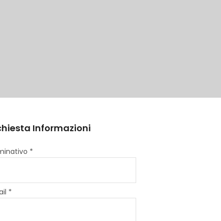
chiesta Informazioni
inativo *
il *