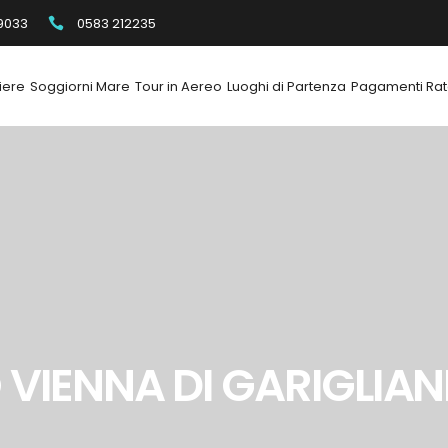
9033
0583 212235
iere
Soggiorni Mare
Tour in Aereo
Luoghi di Partenza
Pagamenti Rat
 VIENNA DI GARIGLIAN