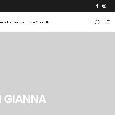
eali
Locandine
Info e Contatti
I GIANNA