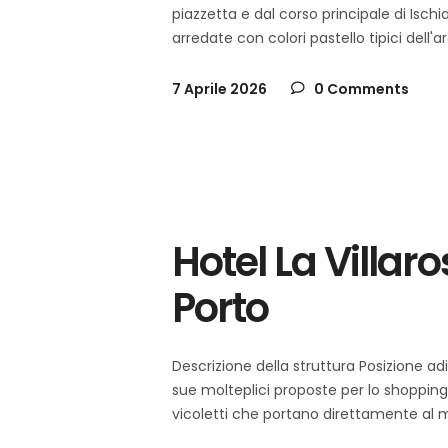
piazzetta e dal corso principale di Isch
arredate con colori pastello tipici dell
7 Aprile 2026
0 Comments
schia
Italia
,
Hotel La Villar
Porto
Descrizione della struttura Posizione adi
sue molteplici proposte per lo shopping, 
vicoletti che portano direttamente al ma