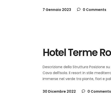
7 Gennaio 2023
0 Comments
schia
Italia
,
Hotel Terme Ro
Descrizione della Struttura Posizione su
Cava dell’Isola. Il resort in stile medite
immerse nel verde tra piante, fiori e pa
30 Dicembre 2022
0 Comments