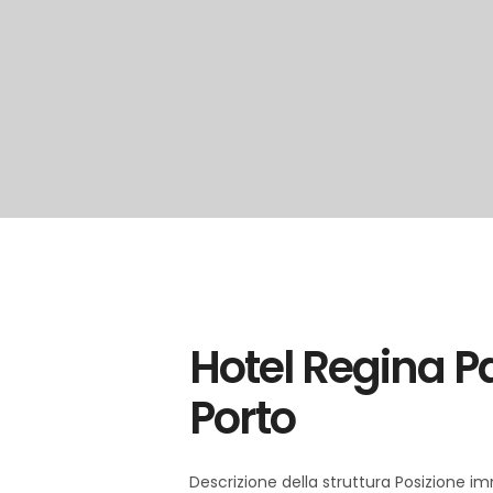
schia
Italia
,
Hotel Regina P
Porto
Descrizione della struttura Posizione im