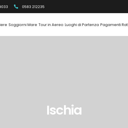
9033
0583 212235
iere
Soggiorni Mare
Tour in Aereo
Luoghi di Partenza
Pagamenti Rat
Ischia