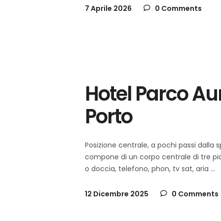
7 Aprile 2026
0 Comments
schia
Italia
,
Hotel Parco Au
Porto
Posizione centrale, a pochi passi dalla s
compone di un corpo centrale di tre pian
o doccia, telefono, phon, tv sat, aria
12 Dicembre 2025
0 Comments