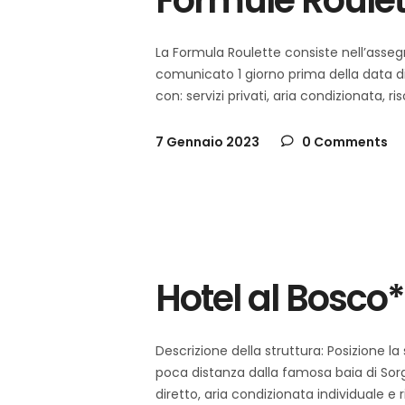
Formule Roulett
La Formula Roulette consiste nell’asseg
comunicato 1 giorno prima della data d
con: servizi privati, aria condizionata, r
7 Gennaio 2023
0 Comments
schia
Italia
,
Hotel al Bosco*
Descrizione della struttura: Posizione la
poca distanza dalla famosa baia di Sorge
diretto, aria condizionata individuale e