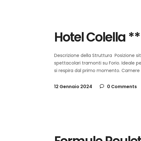
schia
Italia
,
Hotel Colella **
Descrizione della Struttura Posizione si
spettacolari tramonti su Forio. Ideale pe
si respira dal primo momento. Camere 
12 Gennaio 2024
0 Comments
schia
Italia
,