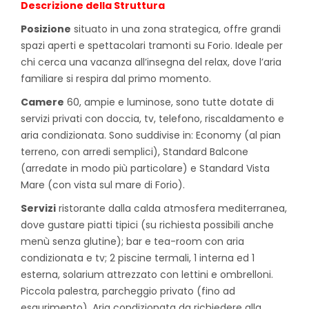
Descrizione della Struttura
Posizione
situato in una zona strategica, offre grandi
spazi aperti e spettacolari tramonti su Forio. Ideale per
chi cerca una vacanza all’insegna del relax, dove l’aria
familiare si respira dal primo momento.
Camere
60, ampie e luminose, sono tutte dotate di
servizi privati con doccia, tv, telefono, riscaldamento e
aria condizionata. Sono suddivise in: Economy (al pian
terreno, con arredi semplici), Standard Balcone
(arredate in modo più particolare) e Standard Vista
Mare (con vista sul mare di Forio).
Servizi
ristorante dalla calda atmosfera mediterranea,
dove gustare piatti tipici (su richiesta possibili anche
menù senza glutine); bar e tea-room con aria
condizionata e tv; 2 piscine termali, 1 interna ed 1
esterna, solarium attrezzato con lettini e ombrelloni.
Piccola palestra, parcheggio privato (fino ad
esaurimento). Aria condizionata da richiedere alla